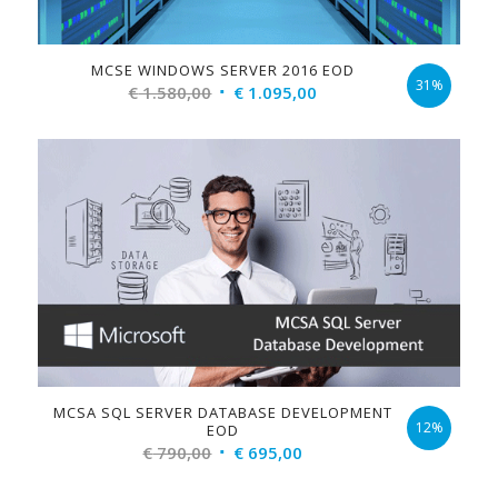
MCSE WINDOWS SERVER 2016 EOD
31%
Original
Current
€
1.580,00
€
1.095,00
price
price
was:
is:
€ 1.580,00.
€ 1.095,00.
MCSA SQL SERVER DATABASE DEVELOPMENT
12%
EOD
Original
Current
€
790,00
€
695,00
price
price