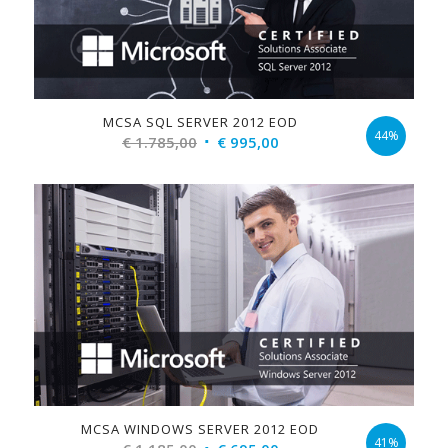
MCSA SQL SERVER 2012 EOD
44%
Original
Current
€
1.785,00
€
995,00
price
price
was:
is:
€ 1.785,00.
€ 995,00.
MCSA WINDOWS SERVER 2012 EOD
41%
Original
Current