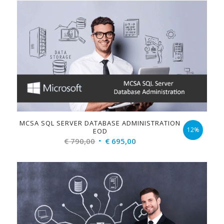
was:
is:
€ 790,00.
€ 695,00.
MCSA SQL SERVER DATABASE ADMINISTRATION
12%
EOD
Original
Current
€
790,00
€
695,00
price
price
was:
is:
€ 790,00.
€ 695,00.