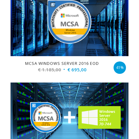
MCSA WINDOWS SERVER 2016 EOD
41%
Original
Current
€
1.185,00
€
695,00
price
price
was:
is:
€ 1.185,00.
€ 695,00.