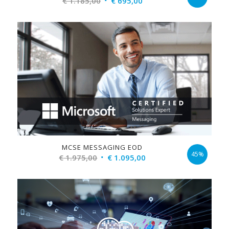
€
1.185,00
€
695,00
price
price
was:
is:
€ 1.185,00.
€ 695,00.
MCSE MESSAGING EOD
45%
Original
Current
€
1.975,00
€
1.095,00
price
price
was:
is:
€ 1.975,00.
€ 1.095,00.