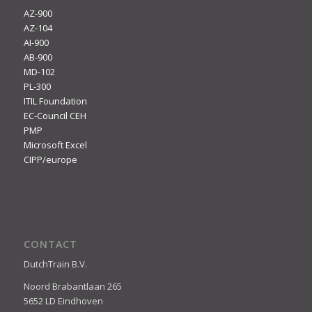
AZ-900
AZ-104
AI-900
AB-900
MD-102
PL-300
ITIL Foundation
EC-Council CEH
PMP
Microsoft Excel
CIPP/europe
CONTACT
DutchTrain B.V.
Noord Brabantlaan 265
5652 LD Eindhoven