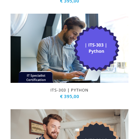
€
395,00
ITS-303 | PYTHON
€
395,00