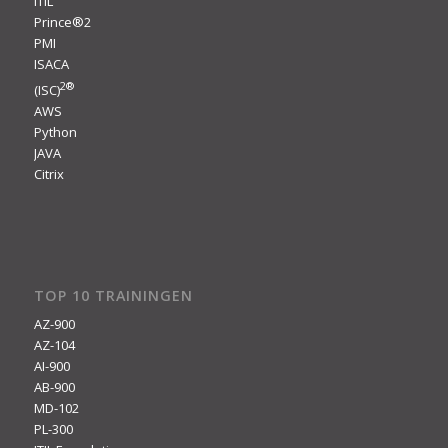
ITIL
Prince®2
PMI
ISACA
2
®
(ISC)
AWS
Python
JAVA
Citrix
TOP 10 TRAININGEN
AZ-900
AZ-104
AI-900
AB-900
MD-102
PL-300