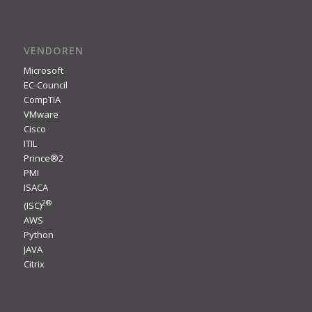
VENDOREN
Microsoft
EC-Council
CompTIA
VMware
Cisco
ITIL
Prince®2
PMI
ISACA
2
®
(ISC)
AWS
Python
JAVA
Citrix