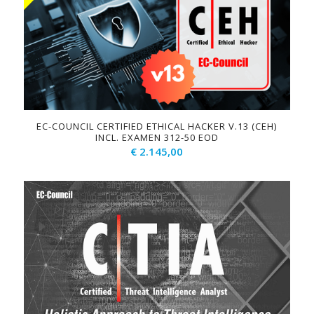
EC-COUNCIL CERTIFIED ETHICAL HACKER V.13 (CEH)
INCL. EXAMEN 312-50 EOD
€
2.145,00