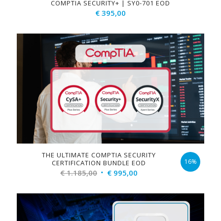
COMPTIA SECURITY+ | SY0-701 EOD
€
395,00
THE ULTIMATE COMPTIA SECURITY
16%
CERTIFICATION BUNDLE EOD
Original
Current
€
1.185,00
€
995,00
price
price
was:
is:
€ 1.185,00.
€ 995,00.