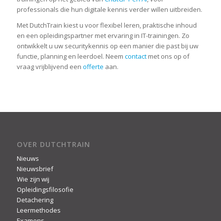
professionals die hun digitale kennis verder willen uitbreiden.
Met DutchTrain kiest u voor flexibel leren, praktische inhoud
en een opleidingspartner met ervaring in IT-trainingen. Zo
ontwikkelt u uw securitykennis op een manier die past bij uw
functie, planning en leerdoel. Neem
contact
met ons op of
vraag vrijblijvend een
offerte
aan.
OVER DUTCHTRAIN
Nieuws
Nieuwsbrief
Wie zijn wij
Opleidingsfilosofie
Detachering
Leermethodes
Examens