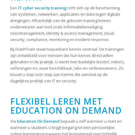
Een
IT cyber security training
richt zich op de bescherming
van systemen, netwerken, applicaties en data tegen digitale
dreigingen. Afhankelijk van de gekozen training komen
onderwerpen aan bod zoals informatiebeveiliging,
risicomanagement, identity & access management, cloud
security, compliance, monitoring en incident response.
Bij DutchTrain staat toepasbare kennis centraal. De trainingen
zijn ontwikkeld voor mensen die hun kennis direct willen
gebruiken in de praktijk. U werkt met duidelijke lesstof, video’s,
oefeningen en, waar beschikbaar, labs en oefenexamens. Zo
bouwt u stap voor stap aan kennis die aansluit op de
dagelijkse praktijk van IT en security.
FLEXIBEL LEREN MET
EDUCATION ON DEMAND
Via
Education On Demand
bepaalt u zelf wanneer u start en
wanneer u studeert. U krijgt toegang tot een persoonlijke
online leeromgeving waarin het lesmateriaal overzichtelijk