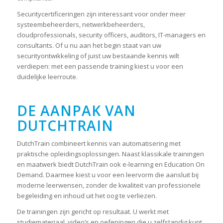
Securitycertificeringen zijn interessant voor onder meer
systeembeheerders, netwerkbeheerders,
cloudprofessionals, security officers, auditors, IT-managers en
consultants. Of u nu aan het begin staat van uw
securityontwikkeling of juist uw bestaande kennis wilt
verdiepen: met een passende training kiest u voor een
duidelijke leerroute.
DE AANPAK VAN
DUTCHTRAIN
DutchTrain combineert kennis van automatisering met
praktische opleidingsoplossingen. Naast klassikale trainingen
en maatwerk biedt DutchTrain ook e-learning en Education On
Demand. Daarmee kiest u voor een leervorm die aansluit bij
moderne leerwensen, zonder de kwaliteit van professionele
begeleiding en inhoud uit het oog te verliezen.
De trainingen zijn gericht op resultaat. U werkt met
studiemateriaal, video’s en oefeningen die u zelfstandig kunt