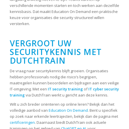
verschillende momenten starten en toch werken aan dezelfde
kennisbasis. Dat maakt Education On Demand een praktische
keuze voor organisaties die security structureel willen
versterken.
VERGROOT UW
SECURITYKENNIS MET
DUTCHTRAIN
De vraag naar securitykennis blijft groeien. Organisaties
hebben professionals nodig die risico’s begrijpen,
maatregelen kunnen beoordelen en bijdragen aan een veilige
IT-omgeving. Met een
IT security training
of
IT cyber security
training
via DutchTrain werkt u gericht aan deze kennis.
Wilt u zich breder oriënteren op online leren? Bekijk dan het
volledige aanbod van
Education On Demand
. Bent u specifiek
op zoek naar erkende leertrajecten, bekijk dan de pagina met
certificeringen
. Daarnaast biedt DutchTrain ook actuele
trainingen op het gebied van
ChatGPT en AI
, voor