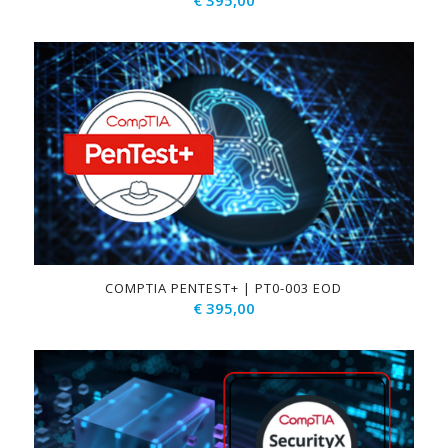
€
395,00
COMPTIA PENTEST+ | PT0-003 EOD
€
395,00