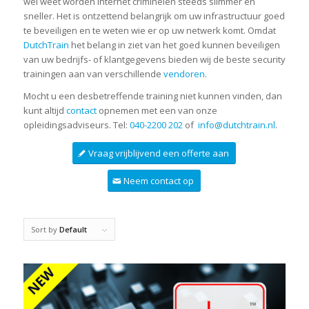
wel weet worden internet criminelen steeds slimmer en
sneller. Het is ontzettend belangrijk om uw infrastructuur goed
te beveiligen en te weten wie er op uw netwerk komt. Omdat
DutchTrain
het belang in ziet van het goed kunnen beveiligen
van uw bedrijfs- of klantgegevens bieden wij de beste security
trainingen aan van verschillende
vendoren
.
Mocht u een desbetreffende training niet kunnen vinden, dan
kunt altijd
contact
opnemen met een van onze
opleidingsadviseurs. Tel:
040-2200 202
of
info@dutchtrain.nl
.
Vraag vrijblijvend een offerte aan
Neem contact op
Sort by
Default