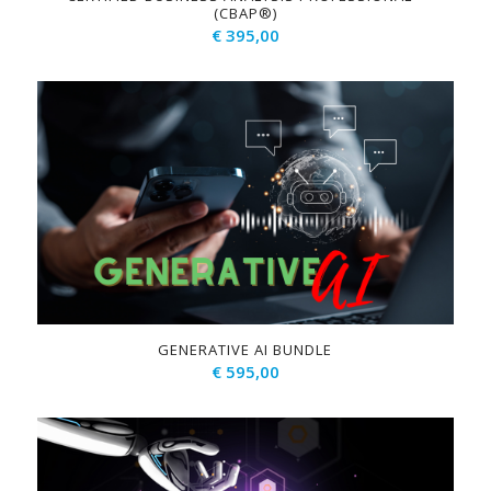
(CBAP®)
€
395,00
GENERATIVE AI BUNDLE
€
595,00