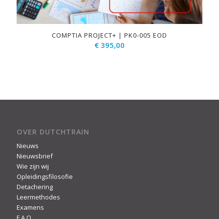
COMPTIA PROJECT+ | PK0-005 EOD
€
395,00
OVER DUTCHTRAIN
Nieuws
Nieuwsbrief
Wie zijn wij
Opleidingsfilosofie
Detachering
Leermethodes
Examens
F.A.Q.