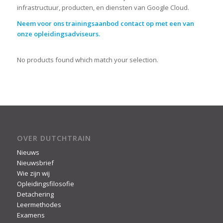
infrastructuur, producten, en diensten van Google Cloud.
Neem voor ons trainingsaanbod
contact
op met een van
onze opleidingsadviseurs.
No products found which match your selection.
OVER DUTCHTRAIN
Nieuws
Nieuwsbrief
Wie zijn wij
Opleidingsfilosofie
Detachering
Leermethodes
Examens