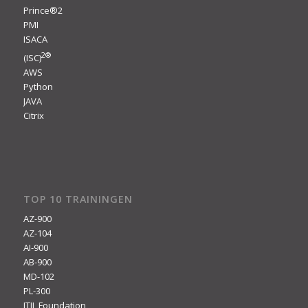
Prince®2
PMI
ISACA
2
®
(ISC)
AWS
Python
JAVA
Citrix
TOP 10 TRAININGEN
AZ-900
AZ-104
AI-900
AB-900
MD-102
PL-300
ITIL Foundation