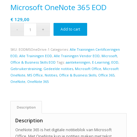
Microsoft OneNote 365 EOD
€
129,00
Add to cart
SKU:
EODMSOneDrive-1
Categories:
Alle Trainingen Certificeringen
EOD
,
Alle Trainingen EOD
,
Alle Trainingen Vendor EOD
,
Microsoft
,
Office & Business Skills EOD
Tags:
aantekeningen
,
E-Learning
,
EOD
,
Gebruikerstraining
,
Gedeelde notities
,
Microsoft Office
,
Microsoft
OneNote
,
MS Office
,
Notities
,
Office & Business Skills
,
Office 365
,
OneNote
,
OneNote 365
Description
Description
OneNote 365 is het digitale notitieblok van Microsoft
Office. Met OneNote kun je notities maken met tekst,