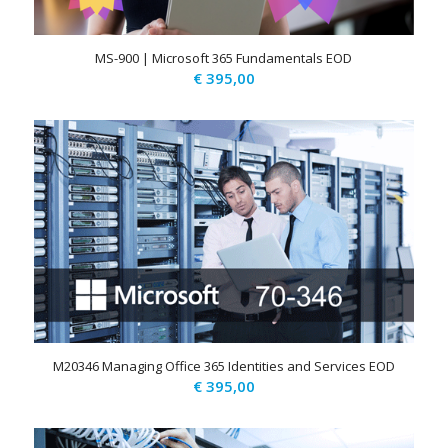
MS-900 | Microsoft 365 Fundamentals EOD
€
395,00
M20346 Managing Office 365 Identities and Services EOD
€
395,00