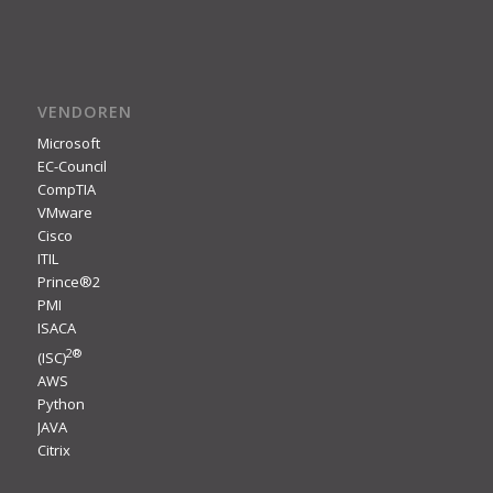
VENDOREN
Microsoft
EC-Council
CompTIA
VMware
Cisco
ITIL
Prince®2
PMI
ISACA
2
®
(ISC)
AWS
Python
JAVA
Citrix