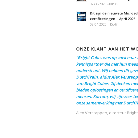
02-06-2026 - 08:36
Dit zijn de nieuwste Microso
certificeringen – April 2026
08-04-2026 - 15:47
ONZE KLANT AAN HET W
“Bright Cubes was op zoek naar 
kennispartner die met hun meed
ondersteunt. Wij hebben dit gev
DutchTrain, aldus Alex Verstapp
van Bright Cubes. Zij denken me
bieden oplossingen en certificer
mensen. Kortom, wij zijn zeer t
onze samenwerking met DutchTr
Alex Verstappen, directeur Brigh