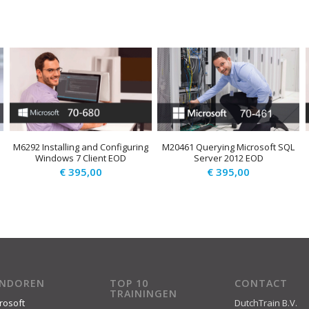
M6292 Installing and Configuring
M20461 Querying Microsoft SQL
Windows 7 Client EOD
Server 2012 EOD
€
395,00
€
395,00
ENDOREN
TOP 10
CONTACT
TRAININGEN
rosoft
DutchTrain B.V.