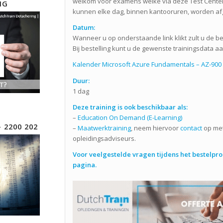
welkom voor examens welke via deze Test Center
NG
kunnen elke dag, binnen kantooruren, worden a
Datum:
Wanneer u op onderstaande link klikt zult u de be
Bij bestelling kunt u de gewenste trainingsdata aa
Kalender Microsoft Azure Fundamentals – AZ-900 
Duur:
1 dag
Deze training is ook beschikbaar als:
–
Education On Demand (E-Learning)
– 2200 202
–
Maatwerktraining
, neem hiervoor
contact
op met
opleidingsadviseurs.
Voor veelgestelde vragen tijdens het bestelproc
pagina.