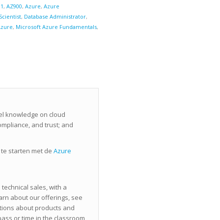
01
,
AZ900
,
Azure
,
Azure
Scientist
,
Database Administrator
,
Azure
,
Microsoft Azure Fundamentals
,
vel knowledge on cloud
compliance, and trust; and
 te starten met de
Azure
technical sales, with a
arn about our offerings, see
ions about products and
ass or time in the classroom