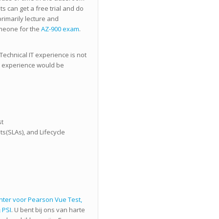
s can get a free trial and do
primarily lecture and
omeone for the
AZ-900 exam
.
Technical IT experience is not
r experience would be
st
s(SLAs), and Lifecycle
enter voor Pearson Vue Test,
 PSI
. U bent bij ons van harte