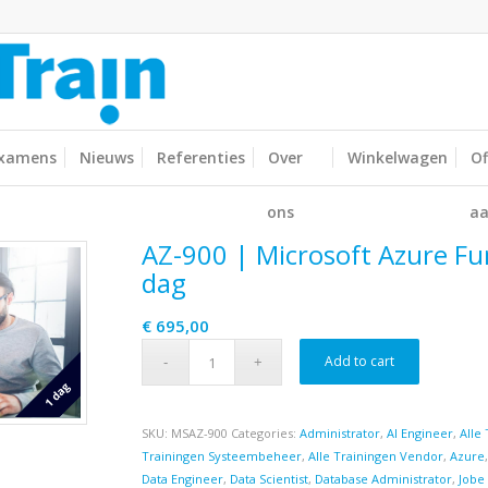
xamens
Nieuws
Referenties
Over
Winkelwagen
Of
ons
aa
AZ-900 | Microsoft Azure F
dag
€
695,00
Add to cart
SKU:
MSAZ-900
Categories:
Administrator
,
AI Engineer
,
Alle 
Trainingen Systeembeheer
,
Alle Trainingen Vendor
,
Azure
Data Engineer
,
Data Scientist
,
Database Administrator
,
Jobe 