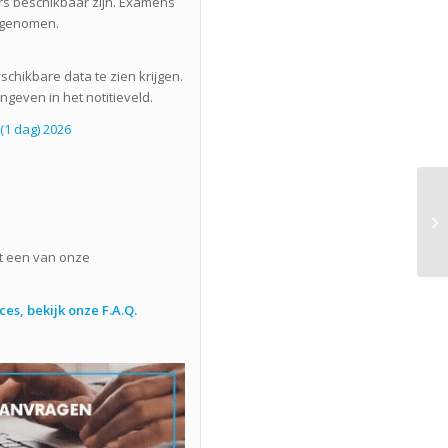
s beschikbaar zijn. Examens
fgenomen.
schikbare data te zien krijgen.
ngeven in het notitieveld.
(1 dag) 2026
 een van onze
es, bekijk onze F.A.Q.