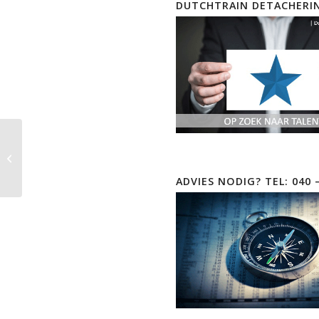
DUTCHTRAIN DETACHERI
EC-Council Certified
Network Defender
(CND) EOD incl.
ADVIES NODIG? TEL: 040 
examen