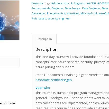
Engineer
Tags:
Administrator
,
AI Engineer
,
AZ-900
,
AZ-900T
Fundamentals
,
Beginner
,
Data Analyst
,
Data Engineer
,
Data 
Developer
,
Fundamentals
,
Klassikaal
,
Microsoft
,
Microsoft 
Role-based
,
security engineer
Description
Description
This one-day course will provide foundational le
concepts; core Azure services; security, privacy, 
Azure pricing and support.
Deze Fundamentals training is geen vereisten om
Associate certificeringen
.
Voor wie:
This course is suitable for program managers and 
general IT background. These students want to le
how components are implemented, and ask quest
rzicht: alle
features. This course does not provide an Azure p