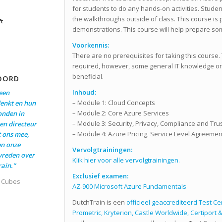
for students to do any hands-on activities. Student
the walkthroughs outside of class. This course is 
ft
demonstrations. This course will help prepare s
Voorkennis:
There are no prerequisites for taking this course. 
required, however, some general IT knowledge o
beneficial.
OORD
Inhoud:
een
– Module 1: Cloud Concepts
enkt en hun
– Module 2: Core Azure Services
onden in
– Module 3: Security, Privacy, Compliance and Tru
en directeur
– Module 4: Azure Pricing, Service Level Agreement
t ons mee,
en onze
Vervolgtrainingen:
evreden over
Klik hier voor alle vervolgtrainingen.
ain.”
Exclusief examen:
t Cubes
AZ-900 Microsoft Azure Fundamentals
DutchTrain is een
officieel geaccrediteerd Test C
Prometric, Kryterion, Castle Worldwide, Certiport &