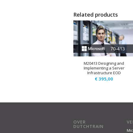
Related products
M20413 Designing and
Implementing a Server
Infrastructure EOD
€
395,00
OVER
V
DUTCHTRAIN
Mic