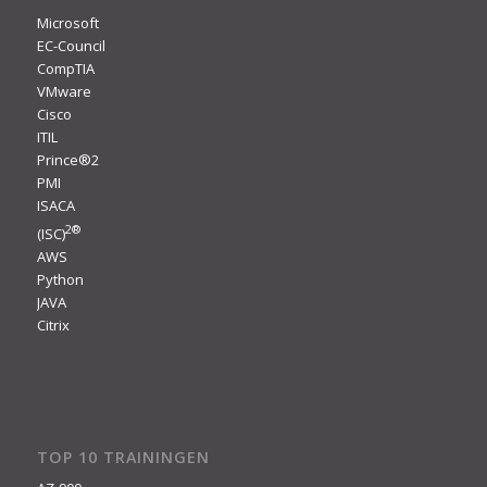
Microsoft
EC-Council
CompTIA
VMware
Cisco
ITIL
Prince®2
PMI
ISACA
2
®
(ISC)
AWS
Python
JAVA
Citrix
TOP 10 TRAININGEN