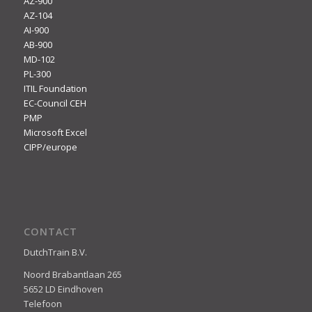
AZ-900
AZ-104
AI-900
AB-900
MD-102
PL-300
ITIL Foundation
EC-Council CEH
PMP
Microsoft Excel
CIPP/europe
CONTACT
DutchTrain B.V.
Noord Brabantlaan 265
5652 LD Eindhoven
Telefoon