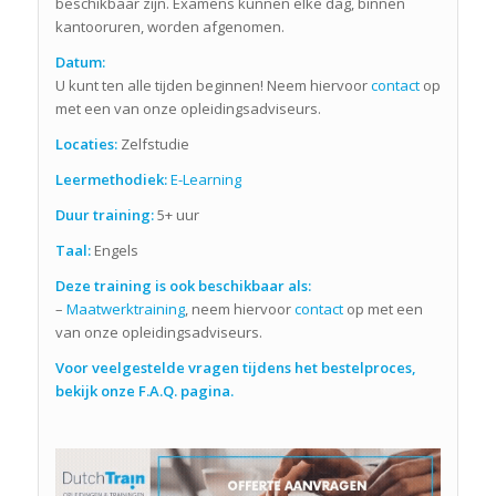
beschikbaar zijn. Examens kunnen elke dag, binnen
kantooruren, worden afgenomen.
Datum:
U kunt ten alle tijden beginnen! Neem hiervoor
contact
op
met een van onze opleidingsadviseurs.
Locaties:
Zelfstudie
Leermethodiek:
E-Learning
Duur training:
5+ uur
Taal:
Engels
Deze training is ook beschikbaar als:
–
Maatwerktraining
, neem hiervoor
contact
op met een
van onze opleidingsadviseurs.
Voor veelgestelde vragen tijdens het bestelproces,
bekijk onze F.A.Q. pagina.