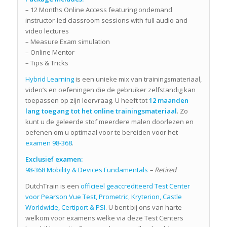
– 12 Months Online Access featuring ondemand
instructor-led classroom sessions with full audio and
video lectures
– Measure Exam simulation
– Online Mentor
– Tips & Tricks
Hybrid Learning
is een unieke mix van trainingsmateriaal,
video’s en oefeningen die de gebruiker zelfstandig kan
toepassen op zijn leervraag. U heeft tot
12 maanden
lang toegang tot het online trainingsmateriaal
. Zo
kunt u de geleerde stof meerdere malen doorlezen en
oefenen om u optimaal voor te bereiden voor het
examen 98-368
.
Exclusief examen:
98-368 Mobility & Devices Fundamentals
– Retired
DutchTrain is een
officieel geaccrediteerd Test Center
voor Pearson Vue Test, Prometric, Kryterion, Castle
Worldwide, Certiport & PSI
. U bent bij ons van harte
welkom voor examens welke via deze Test Centers