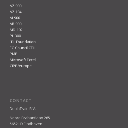
AZ-900
AZ-104
AI-900
AB-900
MD-102
PL-300
ITIL Foundation
EC-Council CEH
PMP
Microsoft Excel
CIPP/europe
CONTACT
DutchTrain B.V.
Noord Brabantlaan 265
5652 LD Eindhoven