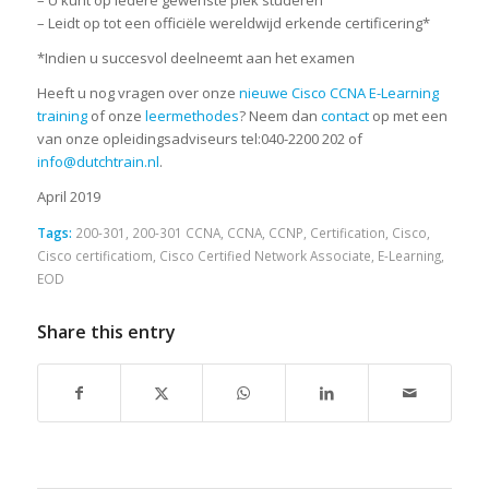
– U kunt op iedere gewenste plek studeren
– Leidt op tot een officiële wereldwijd erkende certificering*
*Indien u succesvol deelneemt aan het examen
Heeft u nog vragen over onze
nieuwe Cisco CCNA E-Learning
training
of onze
leermethodes
? Neem dan
contact
op met een
van onze opleidingsadviseurs tel:040-2200 202 of
info@dutchtrain.nl
.
April 2019
Tags:
200-301
,
200-301 CCNA
,
CCNA
,
CCNP
,
Certification
,
Cisco
,
Cisco certificatiom
,
Cisco Certified Network Associate
,
E-Learning
,
EOD
Share this entry