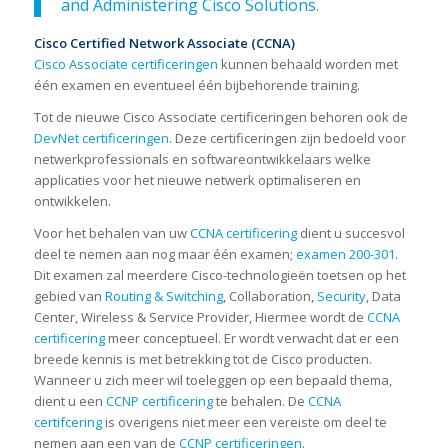
and Administering Cisco Solutions
.
Cisco Certified Network Associate (CCNA)
Cisco Associate certificeringen
kunnen behaald worden met
één examen en eventueel één bijbehorende training.
Tot de nieuwe Cisco Associate certificeringen behoren ook de
DevNet certificeringen
. Deze certificeringen zijn bedoeld voor
netwerkprofessionals en softwareontwikkelaars welke
applicaties voor het nieuwe netwerk optimaliseren en
ontwikkelen.
Voor het behalen van uw
CCNA certificering
dient u succesvol
deel te nemen aan nog maar één examen;
examen 200-301
.
Dit examen zal meerdere Cisco-technologieën toetsen op het
gebied van
Routing & Switching
, Collaboration,
Security
, Data
Center, Wireless & Service Provider, Hiermee wordt de
CCNA
certificering
meer conceptueel. Er wordt verwacht dat er een
breede kennis is met betrekking tot de Cisco producten.
Wanneer u zich meer wil toeleggen op een bepaald thema,
dient u een
CCNP certificering
te behalen. De
CCNA
certifcering
is overigens niet meer een vereiste om deel te
nemen aan een van de
CCNP certificeringen
.