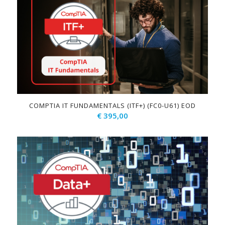
COMPTIA IT FUNDAMENTALS (ITF+) (FC0-U61) EOD
€
395,00