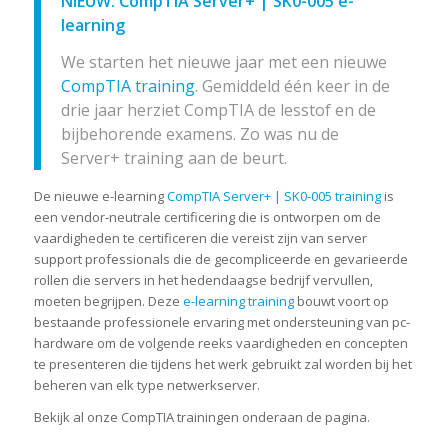
NIEUW: CompTIA Server+ | SK0-005 e-
learning
We starten het nieuwe jaar met een nieuwe
CompTIA training
. Gemiddeld één keer in de
drie jaar herziet CompTIA de lesstof en de
bijbehorende examens. Zo was nu de
Server+ training aan de beurt.
De nieuwe e-learning
CompTIA Server+ | SK0-005 training
is
een vendor-neutrale certificering die is ontworpen om de
vaardigheden te certificeren die vereist zijn van server
support professionals die de gecompliceerde en gevarieerde
rollen die servers in het hedendaagse bedrijf vervullen,
moeten begrijpen. Deze
e-learning training
bouwt voort op
bestaande professionele ervaring met ondersteuning van pc-
hardware om de volgende reeks vaardigheden en concepten
te presenteren die tijdens het werk gebruikt zal worden bij het
beheren van elk type netwerkserver.
Bekijk al onze CompTIA trainingen onderaan de pagina.