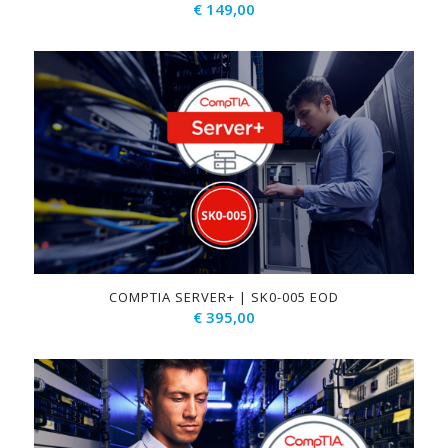
€
149,00
COMPTIA SERVER+ | SK0-005 EOD
€
395,00