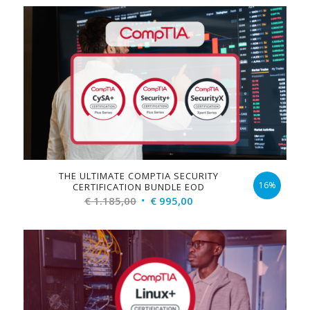
THE ULTIMATE COMPTIA SECURITY
16%
CERTIFICATION BUNDLE EOD
Original
Current
€
1.185,00
€
995,00
price
price
was:
is:
€ 1.185,00.
€ 995,00.