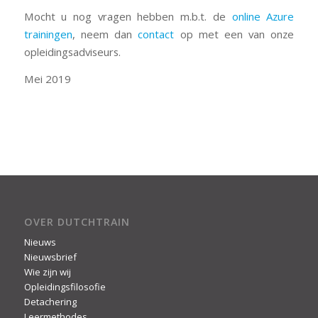
Mocht u nog vragen hebben m.b.t. de
online Azure
trainingen
, neem dan
contact
op met een van onze
opleidingsadviseurs.
Mei 2019
OVER DUTCHTRAIN
Nieuws
Nieuwsbrief
Wie zijn wij
Opleidingsfilosofie
Detachering
Leermethodes