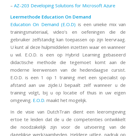
–
AZ-203 Developing Solutions for Microsoft Azure
Leermethode Education On Demand
Education On Demand (E.O.D)
is een unieke mix van
trainingsmateriaal, video’s en oefeningen die de
gebruiker zelfstandig kan toepassen op zijn leervraag.
U kunt al deze hulpmiddelen inzetten waar en wanneer
u wil. E.O.D. is een op Hybrid Learning gebaseerd
didactische methode die tegemoet komt aan de
moderne leerwensen van de hedendaagse cursist.
E.O.D. is een 1 op 1 training met een specialist op
afstand aan uw zijde.U bepaalt zelf wanneer u de
training volgt, bij u op locatie of thuis in uw eigen
omgeving.
E.O.D.
maakt het mogelijk.
In de visie van DutchTrain dient een leeromgeving
ertoe te leiden dat de u de competenties ontwikkelt
die noodzakelijk zijn voor de uitvoering van de
dagelijkse werkzaamheden. Heldere uitleg, nadruk op