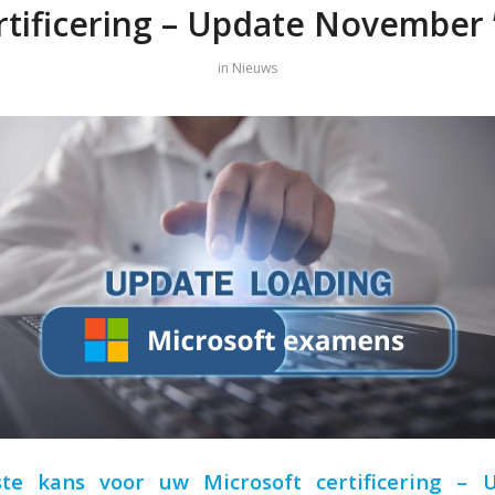
rtificering – Update November 
in
Nieuws
ste kans voor uw Microsoft certificering – 