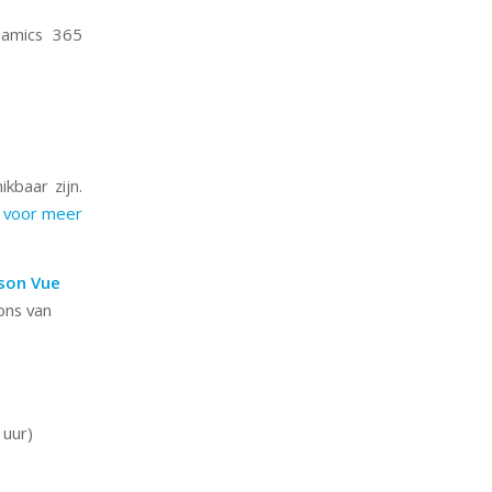
namics 365
kbaar zijn.
er voor meer
son Vue
 ons van
 uur)