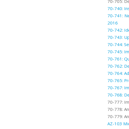
70-705: De
70-740: In
70-741: N
2016
70-742: Id
70-743: Up
70-744: S
70-745: Im
70-761: Qu
70-762: D
70-764: Ad
70-765: Pr
70-767: I
70-768: D
70-777: Im
70-778: An
70-779: Ana
AZ-103 Mic