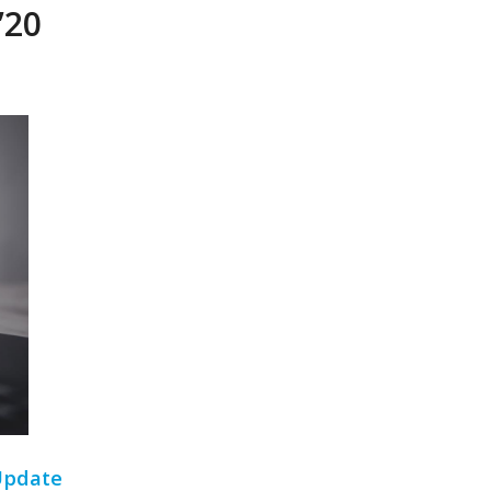
’20
Update