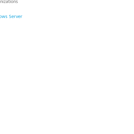
nizations
ows Server