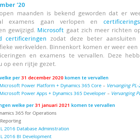
mber ’20
lopen maanden is bekend geworden dat er we
tal examens gaan verlopen en
certificerin
en gewijzigd.
Microsoft
gaat zich meer richten 
 certificeringen
zodat deze beter aansluiten
fieke werkvelden. Binnenkort komen er weer een 
ificeringen en examens te vervallen. Deze hebb
u op een rijtje gezet.
welke per
31 december 2020
komen te vervallen
icrosoft Power Platform + Dynamics 365 Core
–
Vervanging PL-
icrosoft Power Apps + Dynamics 365 Developer
–
Vervanging P
ingen welke per
31 januari 2021
komen te vervallen
namics 365 for Operations
 Reporting
 2016 Database Administration
L 2016 BI Development