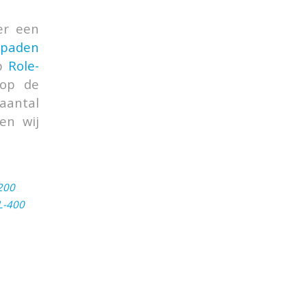
er een
gspaden
op
Role-
 op de
aantal
en wij
200
L-400