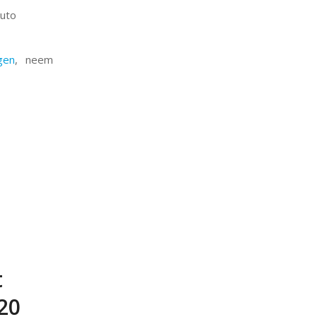
auto
gen
, neem
t
20