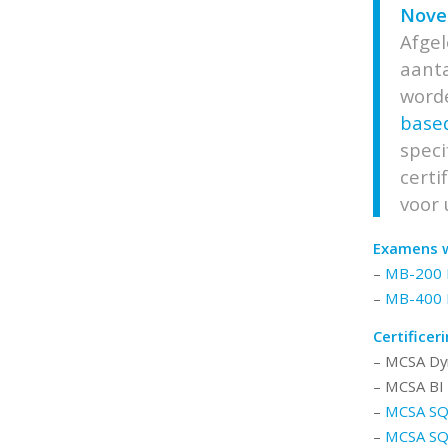
Nove
Afge
aan
word
based
speci
cert
voor 
Examens 
–
MB-200 M
–
MB-400 M
Certificer
– MCSA Dy
– MCSA BI
–
MCSA SQL
–
MCSA SQ