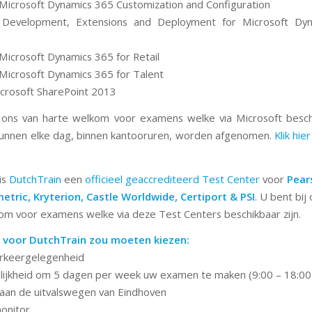
icrosoft Dynamics 365 Customization and Configuration
Development, Extensions and Deployment for Microsoft Dy
icrosoft Dynamics 365 for Retail
icrosoft Dynamics 365 for Talent
crosoft SharePoint 2013
 ons van harte welkom voor examens welke via Microsoft beschi
unnen elke dag, binnen kantooruren, worden afgenomen.
Klik hi
is
DutchTrain
een
officieel geaccrediteerd Test Center
voor
Pear
etric, Kryterion, Castle Worldwide, Certiport & PSI
. U bent bij
om voor examens welke via deze Test Centers beschikbaar zijn.
voor DutchTrain zou moeten kiezen:
arkeergelegenheid
ijkheid om 5 dagen per week uw examen te maken (9:00 – 18:00
aan de uitvalswegen van Eindhoven
monitor