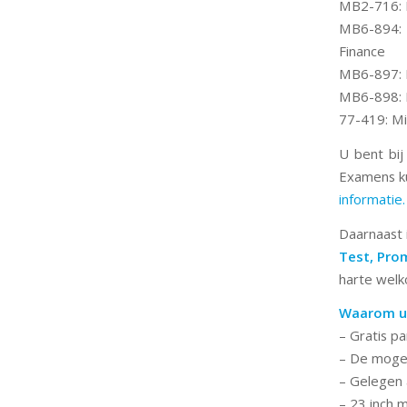
MB2-716: M
MB6-894: 
Finance
MB6-897: M
MB6-898: M
77-419: Mi
U bent bij
Examens k
informatie.
Daarnaast 
Test, Prom
harte welk
Waarom u 
– Gratis p
– De mogel
– Gelegen 
– 23 inch 