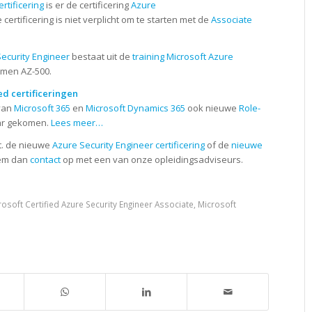
rtificering
is er de certificering
Azure
ertificering is niet verplicht om te starten met de
Associate
Security Engineer
bestaat uit de
training Microsoft Azure
men AZ-500.
ed certificeringen
 van
Microsoft 365
en
Microsoft Dynamics 365
ook nieuwe
Role-
ar gekomen.
Lees meer…
t. de nieuwe
Azure Security Engineer certificering
of de
nieuwe
eem dan
contact
op met een van onze opleidingsadviseurs.
rosoft Certified Azure Security Engineer Associate
,
Microsoft