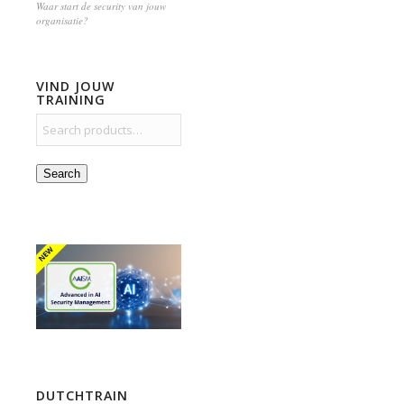
Waar start de security van jouw
organisatie?
VIND JOUW
TRAINING
Search
DUTCHTRAIN