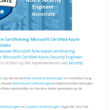
e Certificering:
Microsoft Certified Azure
ociate
nieuwe Microsoft Role-based certificering
e
;
Microsoft Certified Azure Security Engineer
.
zich richten op het implementeren van
security
re
zijn de eerste
Role-based certificeringen
in november vorig
e nieuwe
Role-based certificeringen
en bijbehorende trainingen
pecifieke werkvelden en hierdoor beter aansluiten op de
ertificeringen
en
2 expert certificeringen
uitgerold. Voor het