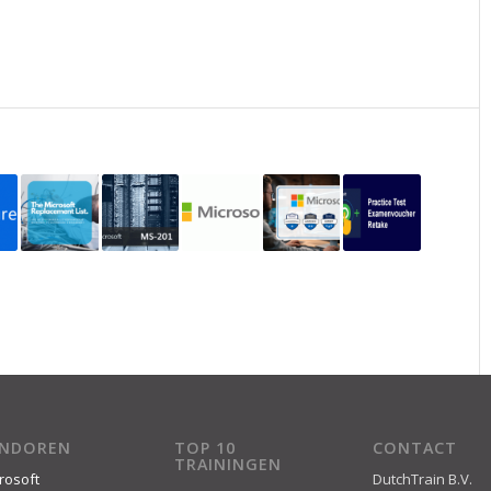
ENDOREN
TOP 10
CONTACT
TRAININGEN
rosoft
DutchTrain B.V.