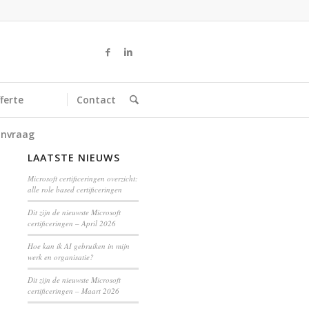
ferte
Contact
nvraag
LAATSTE NIEUWS
Microsoft certificeringen overzicht:
alle role based certificeringen
Dit zijn de nieuwste Microsoft
certificeringen – April 2026
Hoe kan ik AI gebruiken in mijn
werk en organisatie?
Dit zijn de nieuwste Microsoft
certificeringen – Maart 2026