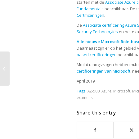
starten met de
Associate Azure ce
Fundamentals
beschikbaar. Deze c
Certificeringen
.
De
Associate certificering Azure 
Security Technologies
en het exa
Alle nieuwe Microsoft Role-bas
Daarnaast zijn er op het gebied
based certificeringen
beschikba
Laatste kans voor uw
Mocht u nog vragen hebben m.b.
Microsoft certificering
certificeringen van Microsoft
, n
– Update april
April 2019
Tags:
AZ-500
,
Azure
,
Microsoft
,
Mic
examens
Share this entry