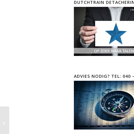
DUTCHTRAIN DETACHERI
ADVIES NODIG? TEL: 040 
Troubleshooting Cisco
Data Center
Infrastructure (DCIT) |
Exam 300-615