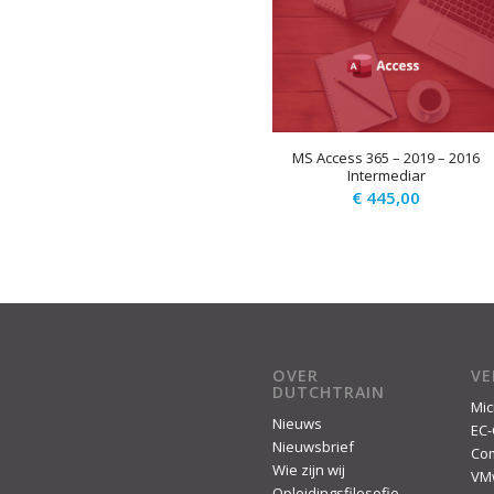
MS Access 365 – 2019 – 2016
Intermediar
€
445,00
OVER
V
DUTCHTRAIN
Mic
Nieuws
EC-
Nieuwsbrief
Co
Wie zijn wij
VM
Opleidingsfilosofie