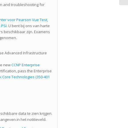
n and troubleshooting for
enter voor Pearson Vue Test,
 PSI
. U bent bij ons van harte
s beschikbaar zijn. Examens
fgenomen.
rise Advanced Infrastructure
the new
CCNP Enterprise
tification, pass the Enterprise
k Core Technologies (350-401
schikbare data te zien krijgen.
aangeven in het notitieveld.