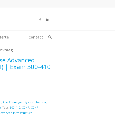
ferte
Contact
nvraag
ise Advanced
I) | Exam 300-410
n
,
Alle Trainingen Systeembeheer
,
l
Tags:
300-410
,
CCNP
,
CCNP
Advanced Infrastructure