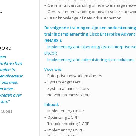
– General understanding of how to manage netw
– General understanding of how to secure netwo
ft
– Basic knowledge of network automation
De volgende trainingen zijn een ondersteuning
training Implementing Cisco Enterprise Advanc
(ENARSI):
–
Implementing and Operating Cisco Enterprise N
OORD
ENCOR
een
–
Implementing and administering cisco solutions
enkt en hun
Voor wie:
onden in
– Enterprise network engineers
en directeur
– System engineers
t ons mee,
– System administrators
en onze
– Network administrators
evreden over
ain.”
Inhoud:
– Implementing EIGRP
t Cubes
– Optimizing EIGRP
– Troubleshooting EIGRP
– Implementing OSPF