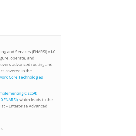
ng and Services (ENARSI) v1.0
igure, operate, and
 covers advanced routing and
ics covered in the
work Core Technologies
Implementing Cisco®
10 ENARSI)
, which leads to the
list – Enterprise Advanced
ls