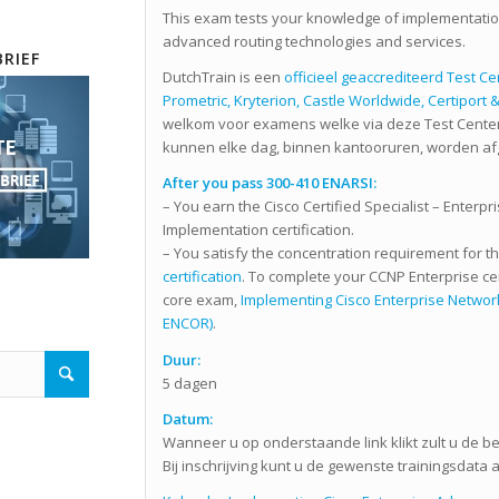
This exam tests your knowledge of implementatio
advanced routing technologies and services.
RIEF
DutchTrain is een
officieel geaccrediteerd Test C
Prometric, Kryterion, Castle Worldwide, Certiport &
welkom voor examens welke via deze Test Center
kunnen elke dag, binnen kantooruren, worden a
After you pass 300-410 ENARSI:
– You earn the Cisco Certified Specialist – Enterp
Implementation certification.
– You satisfy the concentration requirement for 
certification
. To complete your CCNP Enterprise cer
core exam,
Implementing Cisco Enterprise Networ
ENCOR)
.
Duur:
5 dagen
Datum:
Wanneer u op onderstaande link klikt zult u de be
Bij inschrijving kunt u de gewenste trainingsdata 