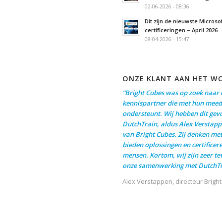
02-06-2026 - 08:36
Dit zijn de nieuwste Microso
certificeringen – April 2026
08-04-2026 - 15:47
ONZE KLANT AAN HET W
“Bright Cubes was op zoek naar 
kennispartner die met hun meed
ondersteunt. Wij hebben dit gev
DutchTrain, aldus Alex Verstapp
van Bright Cubes. Zij denken me
bieden oplossingen en certificer
mensen. Kortom, wij zijn zeer t
onze samenwerking met DutchTr
Alex Verstappen, directeur Brigh