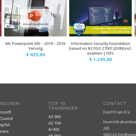
Ms Powerpoint 365 – 2019 – 2016
Information Security Foundation
Vervolg
based on IEC/ISO 27001 (EXIN) incl.
examen | ISFS
€
425,00
€
1.245,00
ENDOREN
TOP 10
CONTACT
TRAININGEN
rosoft
DutchTrain B.V.
AZ-900
Council
Noord Brabantla
AZ-104
mpTIA
265
AI-900
ware
5652 LD Eindhove
AB-900