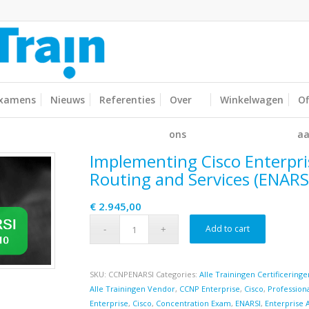
xamens
Nieuws
Referenties
Over
Winkelwagen
Of
ons
aa
Implementing Cisco Enterpr
Routing and Services (ENARS
€
2.945,00
Add to cart
SKU:
CCNPENARSI
Categories:
Alle Trainingen Certificeringe
Alle Trainingen Vendor
,
CCNP Enterprise
,
Cisco
,
Professiona
Enterprise
,
Cisco
,
Concentration Exam
,
ENARSI
,
Enterprise 