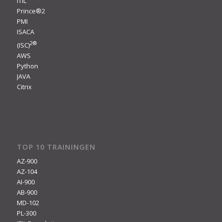
ITIL
Prince®2
PMI
ISACA
2
®
(ISC)
AWS
Python
JAVA
Citrix
TOP 10 TRAININGEN
AZ-900
AZ-104
AI-900
AB-900
MD-102
PL-300