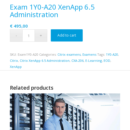
Exam 1Y0-A20 XenApp 6.5
Administration
€
495,00
Add to cart
SKU:
Exam1Y0-A20
Categories:
Citrix examens
,
Examens
Tags:
1Y0-A20
,
Citrix
,
Citrix XenApp 6.5 Administration
,
CXA-206
,
E-Learning
,
EOD
,
XenApp
Related products