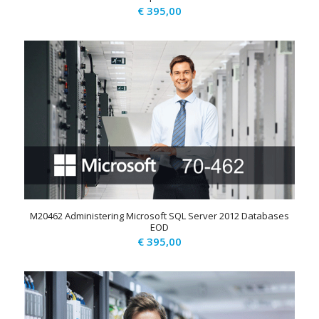
€
395,00
M20462 Administering Microsoft SQL Server 2012 Databases
EOD
€
395,00