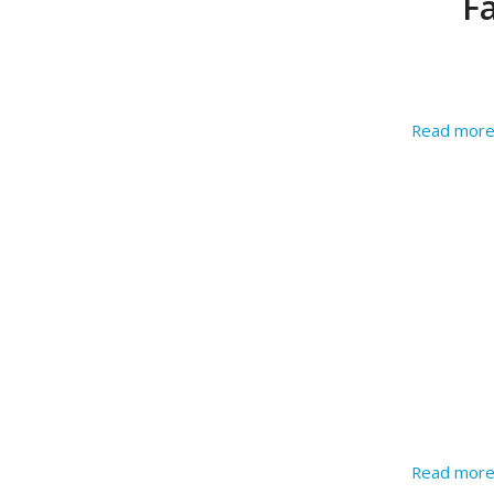
Fa
Read mor
Read mor