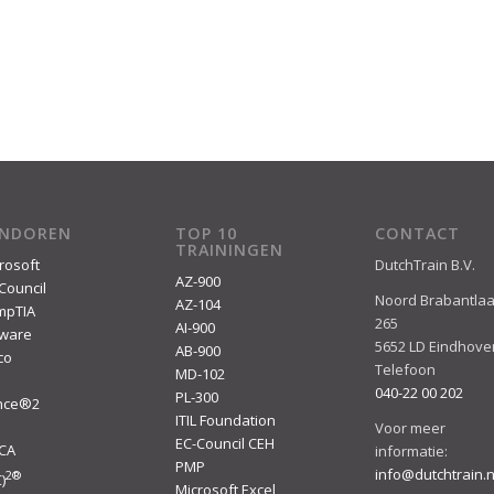
ENDOREN
TOP 10
CONTACT
TRAININGEN
rosoft
DutchTrain B.V.
AZ-900
Council
Noord Brabantla
AZ-104
mpTIA
265
AI-900
ware
5652 LD Eindhove
AB-900
co
Telefoon
MD-102
040-22 00 202
PL-300
ince®2
ITIL Foundation
I
Voor meer
EC-Council CEH
ACA
informatie:
PMP
info@dutchtrain.n
2
®
)
Microsoft Excel