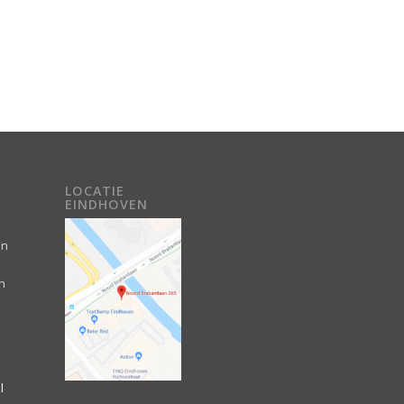
LOCATIE
EINDHOVEN
an
n
l