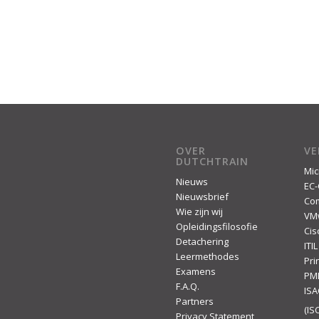
OVER
V
DUTCHTRAIN
Mic
Nieuws
EC-
Nieuwsbrief
Co
Wie zijn wij
VM
Opleidingsfilosofie
Cis
Detachering
ITIL
Leermethodes
Pr
Examens
PM
F.A.Q.
IS
Partners
(ISC
Privacy Statement