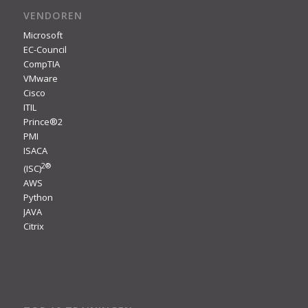
VENDOREN
Microsoft
EC-Council
CompTIA
VMware
Cisco
ITIL
Prince®2
PMI
ISACA
2
®
(ISC)
AWS
Python
JAVA
Citrix