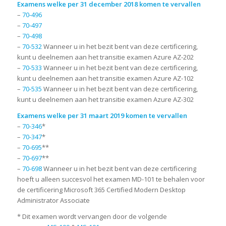
Examens welke per 31 december 2018 komen te vervallen
–
70-496
–
70-497
–
70-498
–
70-532
Wanneer u in het bezit bent van deze certificering,
kunt u deelnemen aan het transitie examen Azure AZ-202
–
70-533
Wanneer u in het bezit bent van deze certificering,
kunt u deelnemen aan het transitie examen Azure AZ-102
–
70-535
Wanneer u in het bezit bent van deze certificering,
kunt u deelnemen aan het transitie examen Azure AZ-302
Examens welke per 31 maart 2019 komen te vervallen
–
70-346
*
–
70-347
*
–
70-695
**
–
70-697
**
–
70-698
Wanneer u in het bezit bent van deze certificering
hoeft u alleen succesvol het examen MD-101 te behalen voor
de certificering Microsoft 365 Certified Modern Desktop
Administrator Associate
* Dit examen wordt vervangen door de volgende