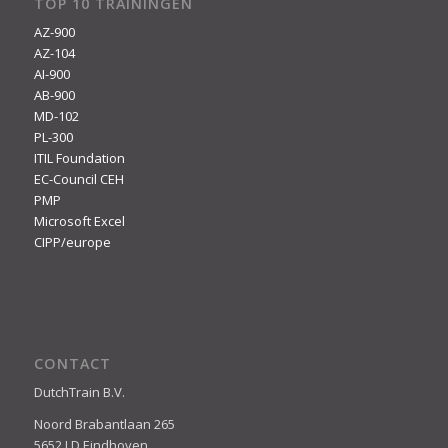
TOP 10 TRAININGEN
AZ-900
AZ-104
AI-900
AB-900
MD-102
PL-300
ITIL Foundation
EC-Council CEH
PMP
Microsoft Excel
CIPP/europe
CONTACT
DutchTrain B.V.
Noord Brabantlaan 265
5652 LD Eindhoven