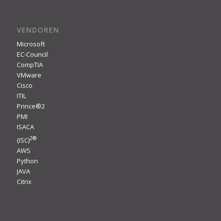
VENDOREN
Microsoft
EC-Council
CompTIA
VMware
Cisco
ITIL
Prince®2
PMI
ISACA
2
®
(ISC)
AWS
Python
JAVA
Citrix