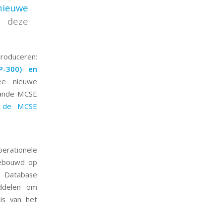
nieuwe
t deze
troduceren:
P-300) en
ee nieuwe
gaande MCSE
n de MCSE
erationele
 gebouwd op
 Database
iddelen om
nis van het