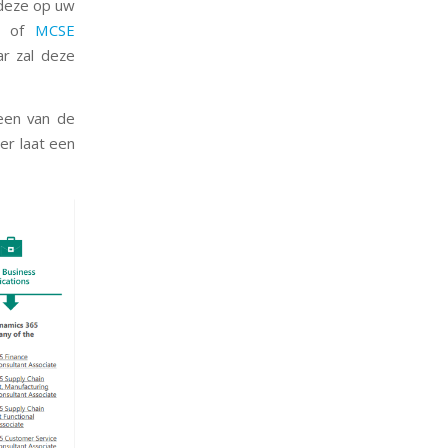
 deze op uw
of
MCSE
ar zal deze
 een van de
er laat een