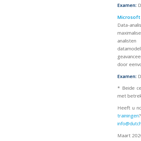
Examen:
D
Microsoft
Data-anal
maximalise
analiste
datamodell
geavancee
door eenvo
Examen:
D
* Beide ce
met betrek
Heeft u n
trainingen
info@dutcht
Maart 202