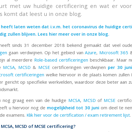
urt met uw huidige certificering en wat er voor
s komt dat leest u in onze blog.
heeft laten weten dat i.v.m. het coronavirus de huidige cert
dig zullen blijven. Lees hier meer over in
onze blog
.
eeft sinds 31 december 2018 bekend gemaakt dat veel ou
ngen
gaan verdwijnen. Op het gebied van
Azure
,
Microsoft 365
ijn al meerdere
Role-based certificeringen
beschikbaar. Maar n
ge
MCSA
,
MCSD
&
MCSE
certificeringen verdwijnen
per 30 jun
rosoft certificeringen
welke hiervoor in de plaats komen zullen
er gericht op specifieke werkvelden, waardoor deze beter aan zul
idsmarkt.
 nog graag een van de huidige
MCSA
,
MCSD
of
MCSE
certific
eeft u hiervoor nog de
mogelijkheid tot 30 juni
om deel te ne
nde examens.
Klik hier voor de certification / exam retirement lijst
.
n MCSA, MCSD of MCSE certificering?