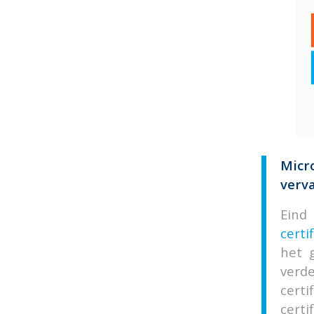
Micr
verva
Ein
certi
het 
verde
cert
certi