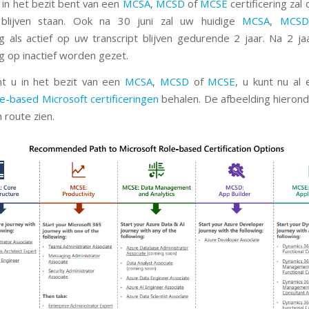
in het bezit bent van een
MCSA
,
MCSD
of
MCSE
certificering zal
t blijven staan. Ook na 30 juni zal uw huidige
MCSA
,
MCSD
ing als actief op uw transcript blijven gedurende 2 jaar. Na 2 ja
ng op inactief worden gezet.
nt u in het bezit van een
MCSA
,
MCSD
of
MCSE
, u kunt nu al
e-based Microsoft certificeringen
behalen. De afbeelding hierond
 route zien.