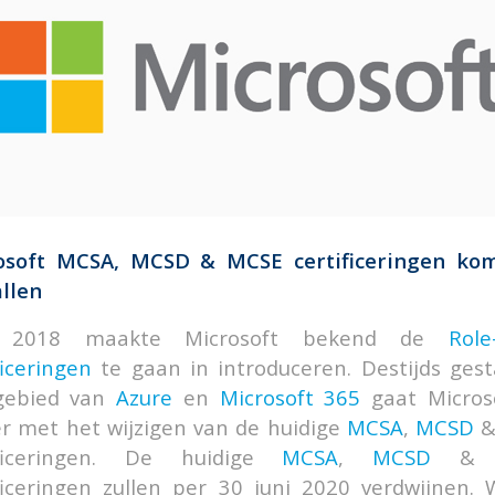
osoft MCSA, MCSD & MCSE certificeringen ko
llen
d 2018 maakte Microsoft bekend de
Role
ficeringen
te gaan in introduceren. Destijds gest
gebied van
Azure
en
Microsoft 365
gaat Micros
r met het wijzigen van de huidige
MCSA
,
MCSD
ificeringen. De huidige
MCSA
,
MCSD
ficeringen zullen per 30 juni 2020 verdwijnen. 