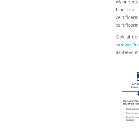
Wanneer u 
transcrip
certificer
certificeri
Ook al be
nieuwe Rol
aanbevolen