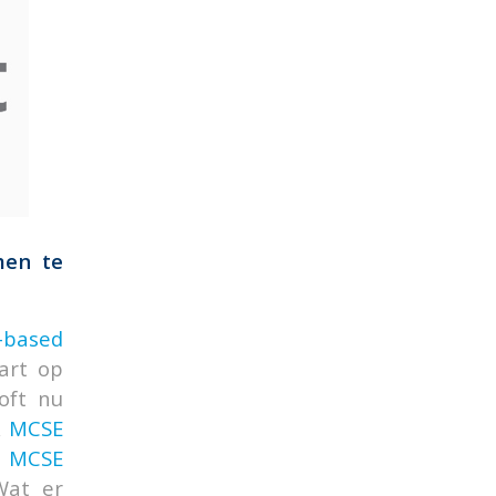
men te
-based
art op
oft nu
&
MCSE
&
MCSE
Wat er