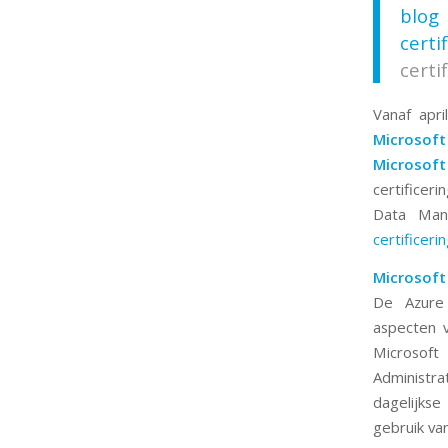
blog
certi
certi
Vanaf apri
Microsof
Microsof
certificer
Data Mana
certificerin
Microsoft
De Azure 
aspecten v
Microsof
Administr
dagelijkse
gebruik va