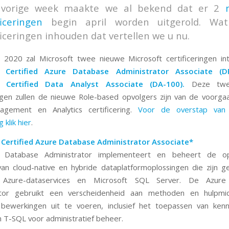
vorige week maakte we al bekend dat er 2
ficeringen
begin april worden uitgerold. Wa
ficeringen inhouden dat vertellen we u nu.
l 2020 zal Microsoft twee nieuwe Microsoft certificeringen in
t Certified Azure Database Administrator Associate (D
t Certified Data Analyst Associate (DA-100).
Deze tw
ingen zullen de nieuwe Role-based opvolgers zijn van de voor
gement en Analytics certificering.
Voor de overstap va
g klik hier
.
 Certified Azure Database Administrator Associate*
Database Administrator implementeert en beheert de op
an cloud-native en hybride dataplatformoplossingen die zijn
t Azure-dataservices en Microsoft SQL Server. De Azure
ator gebruikt een verscheidenheid aan methoden en hulpm
 bewerkingen uit te voeren, inclusief het toepassen van ken
n T-SQL voor administratief beheer.