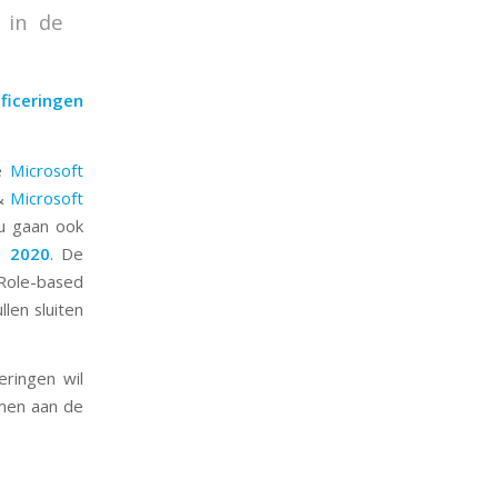
 in de
ificeringen
de
Microsoft
&
Microsoft
u gaan ook
i 2020
. De
 Role-based
len sluiten
eringen wil
men aan de