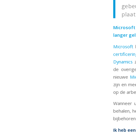
gebe
plaat
Microsoft 
langer gel
Microsoft
h
certificeri
Dynamics
z
de overi
nieuwe
Mic
zijn en me
op de arbe
Wanneer u
behalen, h
bijbehore
Ik heb ee