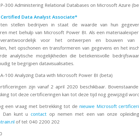
P-300 Administering Relational Databases on Microsoft Azure (be
 Certified Data Analyst Associate*
isten stellen bedrijven in staat de waarde van hun gegeven
ren met behulp van Microsoft Power BI. Als een materiaalexpert
n verantwoordelijk voor het ontwerpen en bouwen van s
en, het opschonen en transformeren van gegevens en het insc
rde analytische mogelijkheden die betekenisvolle bedrijfswaa
udig te begrijpen datavisualisaties.
A-100 Analyzing Data with Microsoft Power BI (beta)
rtificeringen zijn vanaf 2 april 2020 beschikbaar. Bovenstaande
king tot deze certificeringen kan tot deze tijd nog gewijzigd wor
og een vraag met betrekking tot de
nieuwe Microsoft certificer
? Dan kunt u
contact
op nemen met een van onze opleidings
rain.nl
of tel: 040 2200 202
0