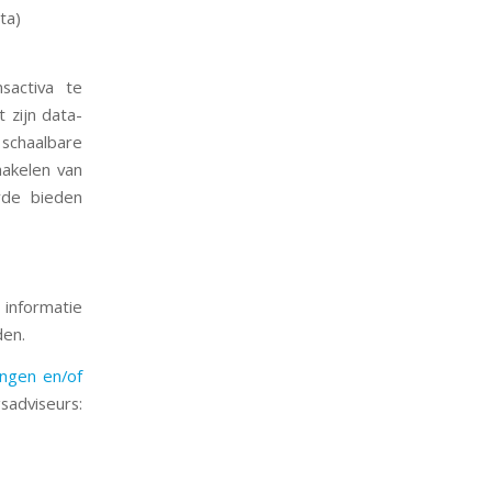
ta)
sactiva te
 zijn data-
chaalbare
hakelen van
rde bieden
 informatie
den.
ingen en/of
adviseurs: