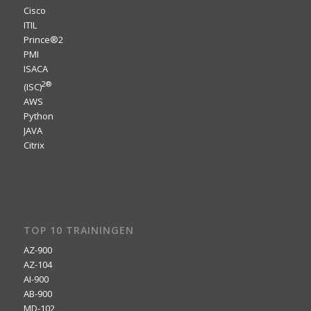
Cisco
ITIL
Prince®2
PMI
ISACA
2
®
(ISC)
AWS
Python
JAVA
Citrix
TOP 10 TRAININGEN
AZ-900
AZ-104
AI-900
AB-900
MD-102