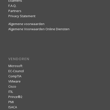
Examens
F.A.Q.
Partners
Privacy Statement
Algemene voorwaarden
Algemene Voorwaarden Online Diensten
VENDOREN
Microsoft
EC-Council
CompTIA
VMware
Cisco
ITIL
Prince®2
PMI
ISACA