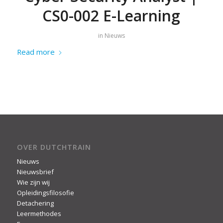
CS0-002 E-Learning
in
Nieuws
Read more
OVER DUTCHTRAIN
Nieuws
Nieuwsbrief
Wie zijn wij
Opleidingsfilosofie
Detachering
Leermethodes