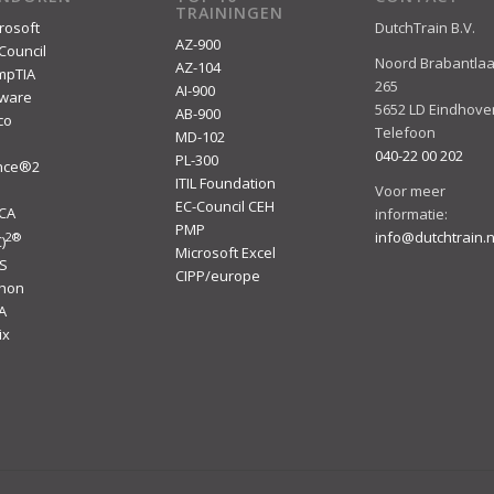
TRAININGEN
rosoft
DutchTrain B.V.
AZ-900
Council
Noord Brabantla
AZ-104
mpTIA
265
AI-900
ware
5652 LD Eindhove
AB-900
co
Telefoon
MD-102
040-22 00 202
PL-300
ince®2
ITIL Foundation
I
Voor meer
EC-Council CEH
ACA
informatie:
PMP
info@dutchtrain.n
2
®
)
Microsoft Excel
S
CIPP/europe
thon
A
ix