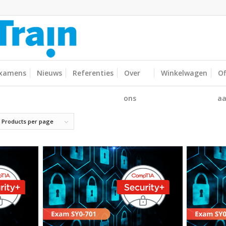
xamens
Nieuws
Referenties
Over
Winkelwagen
Of
ons
aa
 Products per page