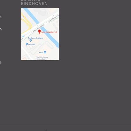
EINDHOVEN
an
n
l