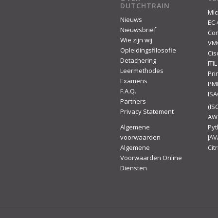
DUTCHTRAIN
Mic
Nieuws
EC-
Nieuwsbrief
Co
Wie zijn wij
VM
Opleidingsfilosofie
Cis
Detachering
ITIL
Leermethodes
Pr
Examens
PM
F.A.Q.
IS
Partners
(ISC
Privacy Statement
AW
Algemene
Py
voorwaarden
JAV
Algemene
Citr
Voorwaarden Online
Diensten