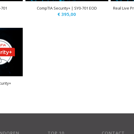
-701
CompTIA Security+ | SY0-701 EOD
Real Live P
€
395,00
urity+
ENDOREN
TOP 10
CONTACT