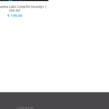
ractice Labs CompTIA Security+ |
SY0-701
€
149,00
LOCATIE