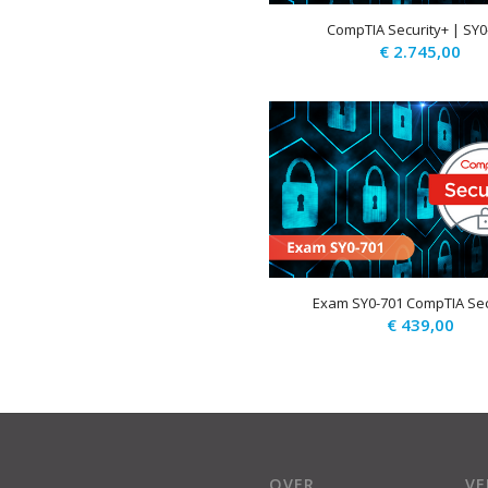
CompTIA Security+ | SY0
€
2.745,00
Exam SY0-701 CompTIA Sec
€
439,00
OVER
V