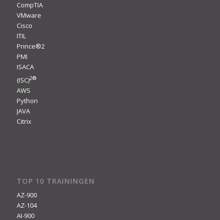
CompTIA
VMware
Cisco
ITIL
Prince®2
PMI
ISACA
2
®
(ISC)
AWS
Python
JAVA
Citrix
TOP 10 TRAININGEN
AZ-900
AZ-104
AI-900