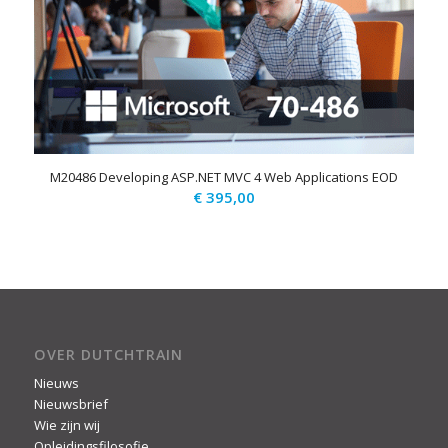
M20486 Developing ASP.NET MVC 4 Web Applications EOD
€
395,00
OVER DUTCHTRAIN
Nieuws
Nieuwsbrief
Wie zijn wij
Opleidingsfilosofie