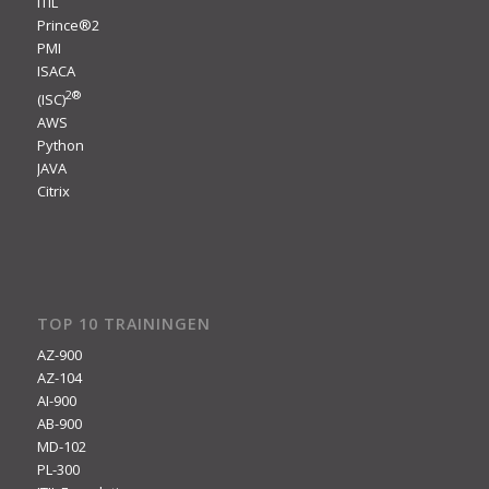
ITIL
Prince®2
PMI
ISACA
2
®
(ISC)
AWS
Python
JAVA
Citrix
TOP 10 TRAININGEN
AZ-900
AZ-104
AI-900
AB-900
MD-102
PL-300