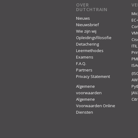
OVER
V
DUTCHTRAIN
Mic
Nieuws
EC-
Nieuwsbrief
Co
Wie zijn wij
VM
Opleidingsfilosofie
Cis
Detachering
ITIL
Leermethodes
Pr
Examens
PM
F.A.Q.
IS
Partners
(ISC
Privacy Statement
AW
Algemene
Py
voorwaarden
JAV
Algemene
Citr
Voorwaarden Online
Diensten