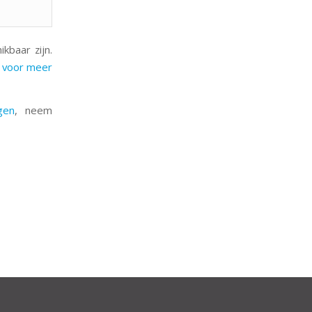
kbaar zijn.
er voor meer
gen
, neem