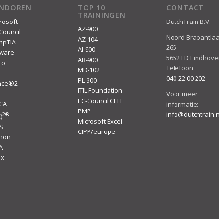
ENDOREN
TOP 10
CONTACT
TRAININGEN
rosoft
DutchTrain B.V.
AZ-900
Council
Noord Brabantla
AZ-104
mpTIA
265
AI-900
ware
5652 LD Eindhove
AB-900
co
Telefoon
MD-102
040-22 00 202
PL-300
ince®2
ITIL Foundation
I
Voor meer
EC-Council CEH
ACA
informatie:
PMP
info@dutchtrain.n
2
®
)
Microsoft Excel
S
CIPP/europe
thon
A
ix