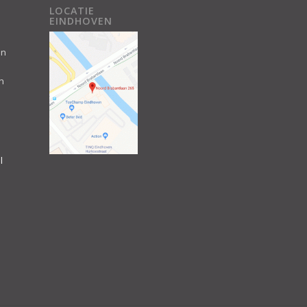
LOCATIE
EINDHOVEN
an
n
l