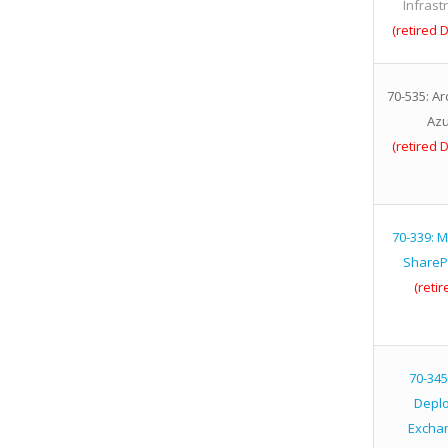
Infrast
(retired 
70-535: Ar
Azu
(retired 
70-339: 
ShareP
(retir
70-345
Deplo
Exchan