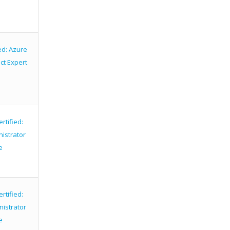
ed: Azure
ct Expert
rtified:
istrator
e
rtified:
istrator
e