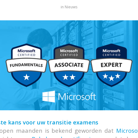
in
Nieuws
ste kans voor uw transitie examens
lopen maanden is bekend geworden dat
Microso