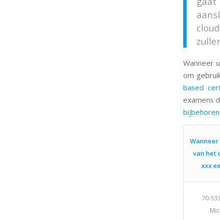
gaat
aansl
clou
zulle
Wanneer u 
om gebrui
based cert
examens da
bijbehore
Wanneer u
van het 
xxx 
70-53
Mic