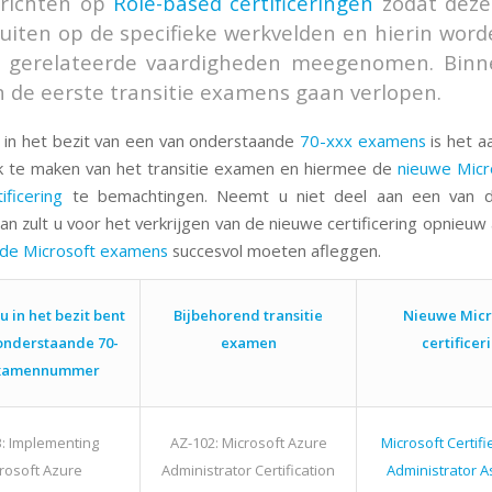
 richten op
Role-based certificeringen
zodat deze
uiten op de specifieke werkvelden en hierin wor
d gerelateerde vaardigheden meegenomen. Binn
n de eerste transitie examens gaan verlopen.
in het bezit van een van onderstaande
70-xxx examens
is het a
k te maken van het transitie examen en hiermee de
nieuwe Micr
ificering
te bemachtingen. Neemt u niet deel aan een van de
n zult u voor het verkrijgen van de nieuwe certificering opnieuw 
nde Microsoft examens
succesvol moeten afleggen.
 in het bezit bent
Bijbehorend transitie
Nieuwe Micr
onderstaande 70-
examen
certificer
examennummer
3: Implementing
AZ-102: Microsoft Azure
Microsoft Certifi
rosoft Azure
Administrator Certification
Administrator A