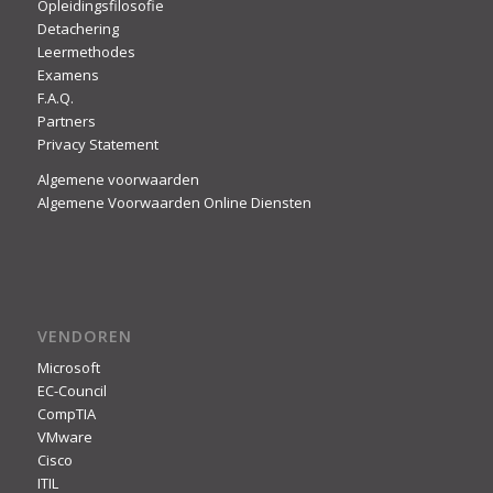
Opleidingsfilosofie
Detachering
Leermethodes
Examens
F.A.Q.
Partners
Privacy Statement
Algemene voorwaarden
Algemene Voorwaarden Online Diensten
VENDOREN
Microsoft
EC-Council
CompTIA
VMware
Cisco
ITIL