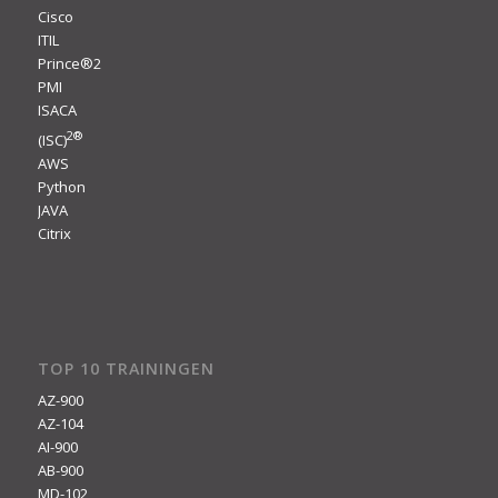
Cisco
ITIL
Prince®2
PMI
ISACA
2
®
(ISC)
AWS
Python
JAVA
Citrix
TOP 10 TRAININGEN
AZ-900
AZ-104
AI-900
AB-900
MD-102