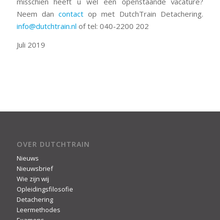
misschien heeft u wel een openstaande vacature?
Neem dan
contact
op met DutchTrain Detachering.
info@dutchtrain.nl
of tel: 040-2200 202
Juli 2019
OVER DUTCHTRAIN
Nieuws
Nieuwsbrief
Wie zijn wij
Opleidingsfilosofie
Detachering
Leermethodes
Examens