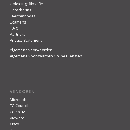
Opleidingsfilosofie
Detachering
Leermethodes
Examens
F.A.Q.
Partners
Privacy Statement
Algemene voorwaarden
Algemene Voorwaarden Online Diensten
VENDOREN
Microsoft
EC-Council
CompTIA
VMware
Cisco
ITIL