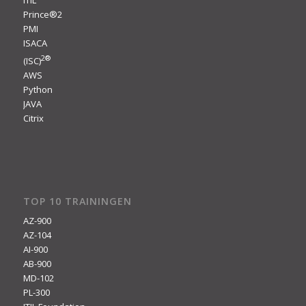
Prince®2
PMI
ISACA
2
®
(ISC)
AWS
Python
JAVA
Citrix
TOP 10 TRAININGEN
AZ-900
AZ-104
AI-900
AB-900
MD-102
PL-300