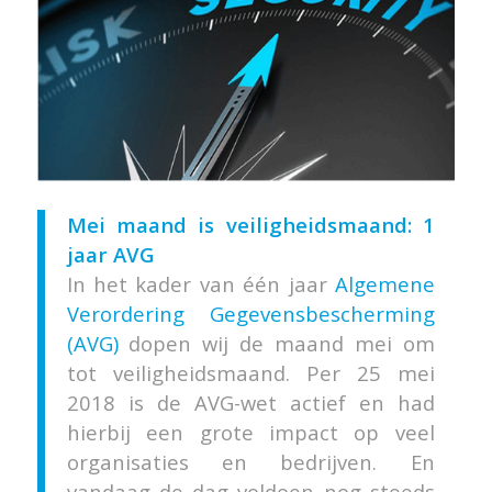
Mei maand is veiligheidsmaand: 1
jaar AVG
In het kader van één jaar
Algemene
Verordering Gegevensbescherming
(AVG)
dopen wij de maand mei om
tot veiligheidsmaand. Per 25 mei
2018 is de AVG-wet actief en had
hierbij een grote impact op veel
organisaties en bedrijven. En
vandaag de dag voldoen nog steeds