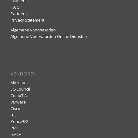
Examens
F.A.Q.
Partners
Privacy Statement
Algemene voorwaarden
Algemene Voorwaarden Online Diensten
VENDOREN
Microsoft
EC-Council
CompTIA
VMware
Cisco
ITIL
Prince®2
PMI
ISACA