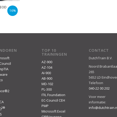
 EOD
16%
urrent
rice
s:
 995,00.
ENDOREN
TOP 10
CONTACT
TRAININGEN
rosoft
DutchTrain B.V.
AZ-900
Council
Noord Brabantla
AZ-104
mpTIA
265
AI-900
ware
5652 LD Eindhove
AB-900
co
Telefoon
MD-102
040-22 00 202
PL-300
ince®2
ITIL Foundation
I
Voor meer
EC-Council CEH
ACA
informatie:
PMP
info@dutchtrain.n
2
®
)
Microsoft Excel
S
CIPP/europe