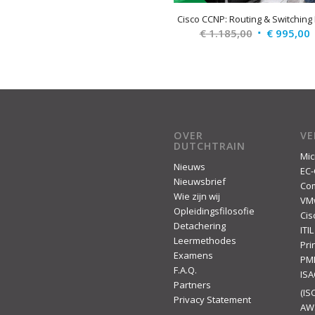
Cisco CCNP: Routing & Switching
Original
C
€
1.185,00
€
995,00
price
p
was:
i
€ 1.185,00.
€
OVER
V
DUTCHTRAIN
Mic
Nieuws
EC-
Nieuwsbrief
Co
Wie zijn wij
VM
Opleidingsfilosofie
Cis
Detachering
ITIL
Leermethodes
Pr
Examens
PM
F.A.Q.
IS
Partners
(ISC
Privacy Statement
AW