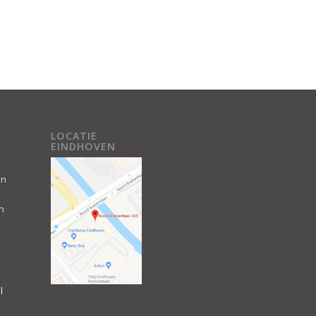
LOCATIE
EINDHOVEN
an
n
l