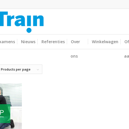
xamens
Nieuws
Referenties
Over
Winkelwagen
Of
ons
aa
 Products per page