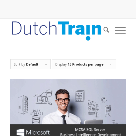
Sort by
Default
Display
15 Products per page