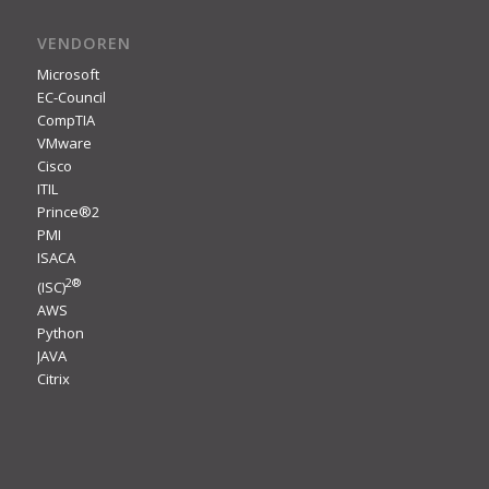
VENDOREN
Microsoft
EC-Council
CompTIA
VMware
Cisco
ITIL
Prince®2
PMI
ISACA
2
®
(ISC)
AWS
Python
JAVA
Citrix