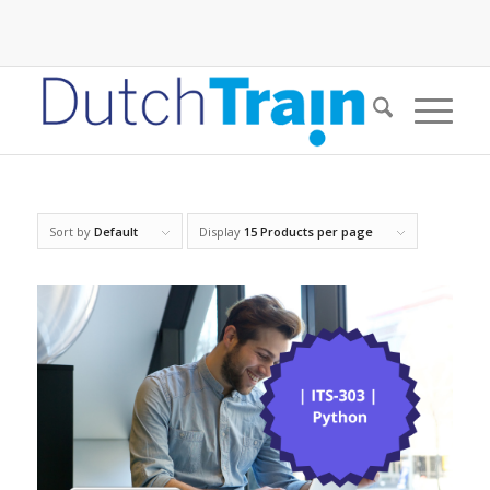
Sort by
Default
Display
15 Products per page