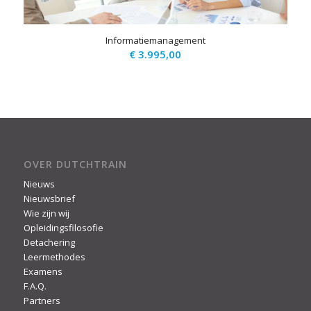
Informatiemanagement
€
3.995,00
OVER DUTCHTRAIN
Nieuws
Nieuwsbrief
Wie zijn wij
Opleidingsfilosofie
Detachering
Leermethodes
Examens
F.A.Q.
Partners