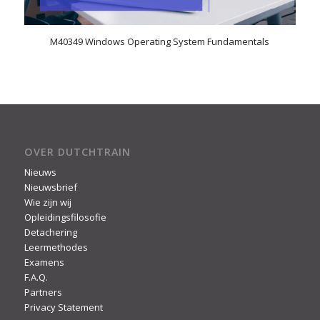
M40349 Windows Operating System Fundamentals
OVER DUTCHTRAIN
Nieuws
Nieuwsbrief
Wie zijn wij
Opleidingsfilosofie
Detachering
Leermethodes
Examens
F.A.Q.
Partners
Privacy Statement