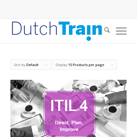
Sort by
Default
Display
15 Products per page