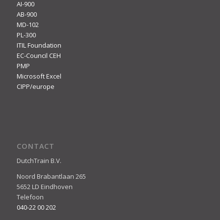
AI-900
AB-900
MD-102
PL-300
ITIL Foundation
EC-Council CEH
PMP
Microsoft Excel
CIPP/europe
CONTACT
DutchTrain B.V.
Noord Brabantlaan 265
5652 LD Eindhoven
Telefoon
040-22 00 202