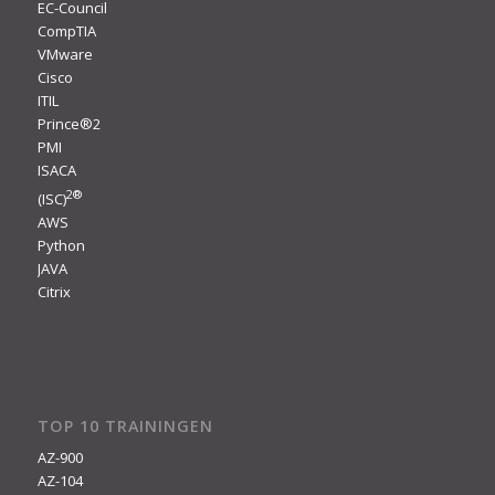
EC-Council
CompTIA
VMware
Cisco
ITIL
Prince®2
PMI
ISACA
2
®
(ISC)
AWS
Python
JAVA
Citrix
TOP 10 TRAININGEN
AZ-900
AZ-104