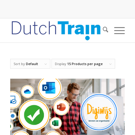
Sort by
Default
Display
15 Products per page