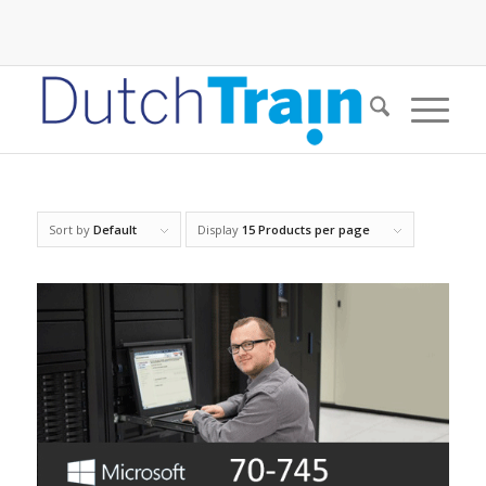
Sort by
Default
Display
15 Products per page