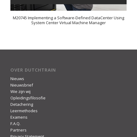
M20745 Implementing a Software-Defined DataCenter Using
System Center Virtual Machine Manager
OVER DUTCHTRAIN
Nieuws
Nieuwsbrief
Wie zijn wij
Opleidingsfilosofie
Detachering
Leermethodes
Examens
F.A.Q.
Partners
Privacy Statement