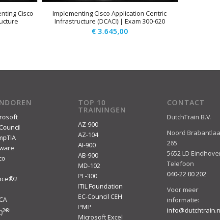
nting Cisco
Implementing Cisco Application Centric
ructure
Infrastructure (DCACI) | Exam 300-620
€
3.645,00
ENDOREN
TOP 10
CONTACT
TRAININGEN
rosoft
DutchTrain B.V.
AZ-900
Council
Noord Brabantla
AZ-104
mpTIA
265
AI-900
ware
5652 LD Eindhove
AB-900
co
Telefoon
MD-102
040-22 00 202
PL-300
ince®2
ITIL Foundation
I
Voor meer
EC-Council CEH
ACA
informatie:
PMP
info@dutchtrain.n
2
®
)
Microsoft Excel