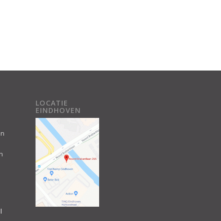
LOCATIE
EINDHOVEN
an
n
l