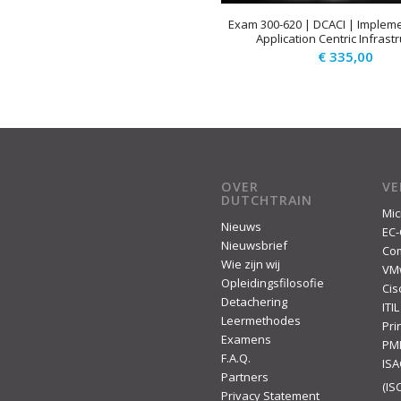
Exam 300-620 | DCACI | Impleme
Application Centric Infrast
€
335,00
OVER
V
DUTCHTRAIN
Mic
Nieuws
EC-
Nieuwsbrief
Co
Wie zijn wij
VM
Opleidingsfilosofie
Cis
Detachering
ITIL
Leermethodes
Pr
Examens
PM
F.A.Q.
IS
Partners
(ISC
Privacy Statement