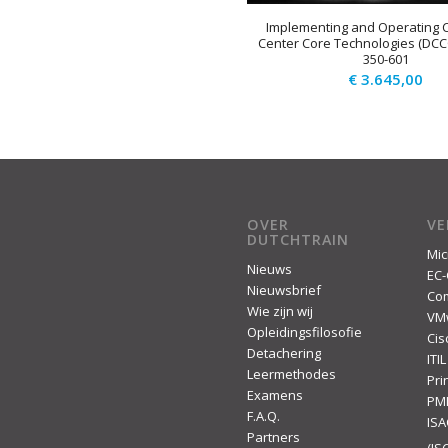
Implementing and Operating C
Center Core Technologies (DCC
350-601
€
3.645,00
OVER
V
DUTCHTRAIN
Mic
Nieuws
EC-
Nieuwsbrief
Co
Wie zijn wij
VM
Opleidingsfilosofie
Cis
Detachering
ITIL
Leermethodes
Pr
Examens
PM
F.A.Q.
IS
Partners
(ISC