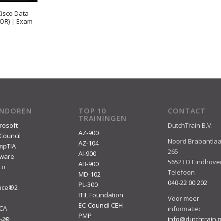
isco Data
OR) | Exam
ENDOREN
TOP 10
CONTACT
TRAININGEN
rosoft
DutchTrain B.V.
AZ-900
Council
Noord Brabantla
AZ-104
mpTIA
265
AI-900
ware
5652 LD Eindhove
AB-900
co
Telefoon
MD-102
040-22 00 202
PL-300
ince®2
ITIL Foundation
I
Voor meer
EC-Council CEH
ACA
informatie:
PMP
info@dutchtrain.n
2
®
)