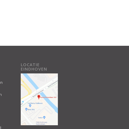
LOCATIE
EINDHOVEN
an
n
l