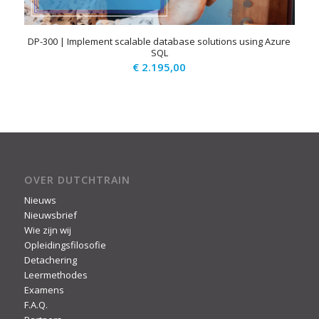
DP-300 | Implement scalable database solutions using Azure
SQL
€
2.195,00
OVER DUTCHTRAIN
Nieuws
Nieuwsbrief
Wie zijn wij
Opleidingsfilosofie
Detachering
Leermethodes
Examens
F.A.Q.