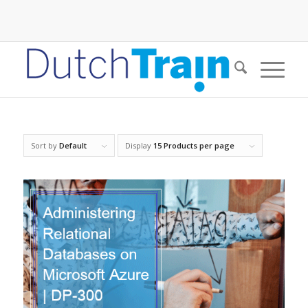
Sort by
Default
Display
15 Products per page