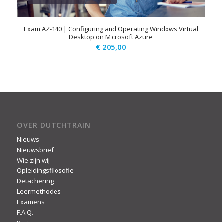
Exam AZ-140 | Configuring and Operating Windows Virtual
Desktop on Microsoft Azure
€
205,00
OVER DUTCHTRAIN
Nieuws
Nieuwsbrief
Wie zijn wij
Opleidingsfilosofie
Detachering
Leermethodes
Examens
F.A.Q.