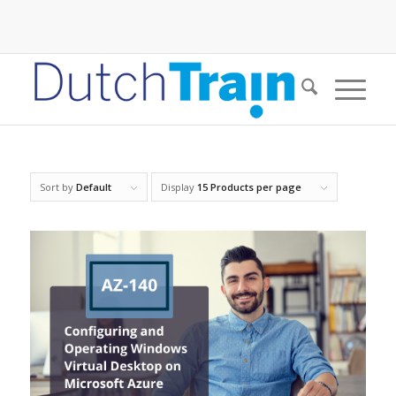
Sort by
Default
Display
15 Products per page