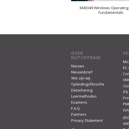
M40349 Windows Operating
Fundamentals
OVER
V
DUTCHTRAIN
Mic
Nieuws
EC-
Nieuwsbrief
Co
Wie zijn wij
VM
Opleidingsfilosofie
Cis
Detachering
ITIL
Leermethodes
Pr
Examens
PM
F.A.Q.
IS
Partners
(ISC
Privacy Statement
AW