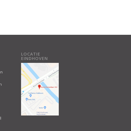
LOCATIE
EINDHOVEN
an
n
l