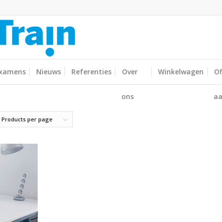
xamens
Nieuws
Referenties
Over
Winkelwagen
Of
ons
aa
 Products per page