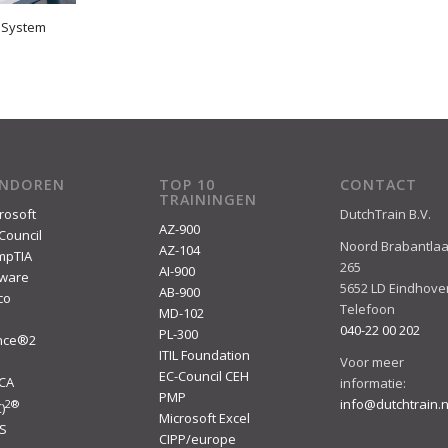
 System
ENDOREN
TOP 10
CONTACT
TRAININGEN
rosoft
DutchTrain B.V.
AZ-900
Council
Noord Brabantla
AZ-104
mpTIA
265
AI-900
ware
5652 LD Eindhove
AB-900
co
Telefoon
MD-102
040-22 00 202
PL-300
ince®2
ITIL Foundation
I
Voor meer
EC-Council CEH
ACA
informatie:
PMP
info@dutchtrain.n
2
®
)
Microsoft Excel
S
CIPP/europe